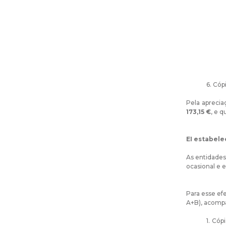
6. Cóp
Pela aprecia
173,15 €
, e 
EI estabel
As entidades
ocasional e e
Para esse ef
A+B), acomp
1. Cóp