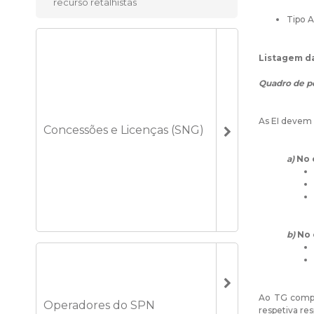
recurso retalhistas
Tipo A
Listagem d
Quadro de p
As EI devem 
Concessões e Licenças (SNG)
a)
No c
b)
No 
Ao TG compet
Operadores do SPN
respetiva re