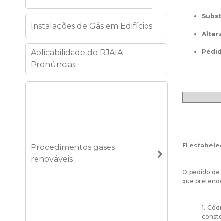
Subst
Instalações de Gás em Edifícios
Alter
Aplicabilidade do RJAIA -
Pedid
Pronúncias
EI estabele
Procedimentos gases
renováveis
O pedido de
que pretende
1. Cód
conste