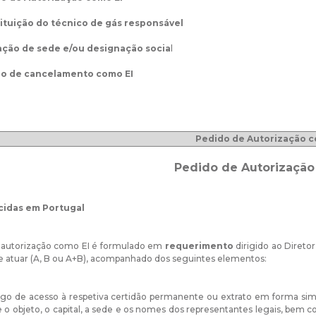
ituição do técnico de gás responsável
ação de sede e/ou designação socia
l
o de cancelamento como EI
Pedido de Autorização c
Pedido de Autorização
cidas em Portugal
 autorização como EI é formulado em
requerimento
dirigido ao Direto
 atuar (A, B ou A+B), acompanhado dos seguintes elementos:
igo de acesso à respetiva certidão permanente ou extrato em forma simp
 o objeto, o capital, a sede e os nomes dos representantes legais, bem 