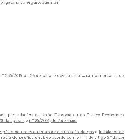
obrigatório do seguro, que é de:
n.º 235/2019 de 26 de julho, é devida uma
taxa
, no montante de
acional por cidadãos da União Europeia ou do Espaço Económico
 28 de agosto
, e
n.º 25/2014, de 2 de maio
.
e gás e de redes e ramais de distribuição de gás
e
Instalador de
révia do profissional
,
de acordo com o n.º 1 do artigo 5.º da Lei