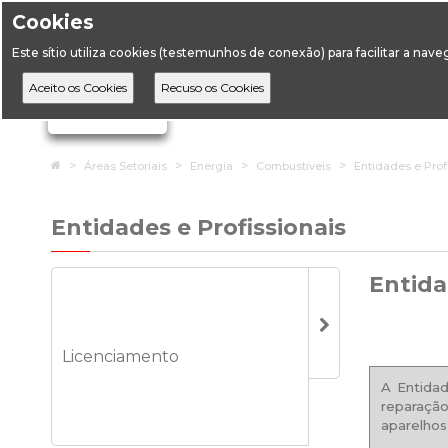
Cookies
Horário de Atendimento: 09:00 às 12:30 / 14:00 às 17:
Este sítio utiliza cookies (testemunhos de conexão) para facilitar a nav
A DGEG
D
Ignorar links de navegação
Home
Áreas Setoriais
Energia
Combustíveis
Entidades e Prof
Entidades e Profissionais
Entida
Licenciamento
A Entidad
reparação
aparelhos