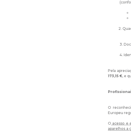
(confo
2. Quadro 
3. Doc
4. Ide
Pela aprecia
173,15 €
, e 
Profissiona
O reconheci
Europeu reg
O
acesso e e
aparelhos a 