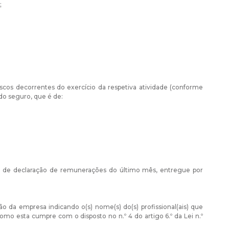
;
riscos decorrentes do exercício da respetiva atividade (conforme
 do seguro, que é de:
to de declaração de remunerações do último mês, entregue por
ão da empresa indicando o(s) nome(s) do(s) profissional(ais) que
mo esta cumpre com o disposto no n.º 4 do artigo 6.º da Lei n.º