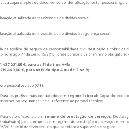
va, ou cópia simples de documento de identificação, se for pessoa singular
laração atualizada de inexistência de dívidas fiscais;
laração atualizada de inexistência de dívidas à segurança social;
ia da apólice de seguro de responsabilidade civil destinado a cobrir os 
to no artigo 7.º da Lei n.º 15/2015), onde conste o valor mínimo obrigatório
1 437 221,65 €, para as EI do tipo A+B;
719 449,60 €, para as EI do tipo A ou de Tipo B;
dro pessoal técnico (QT):
Para os profissionais contratados em
regime laboral
: Cópia do extra
Internet na Segurança Social, referente ao pessoal técnico;
Para os profissionais em
regime de prestação de serviços
: Declaraç
trabalha(m) para a empresa em regime de prestação de serviços e em co
15/2015, de 16 de fevereiro, no que se refere à supervisão e seguro.