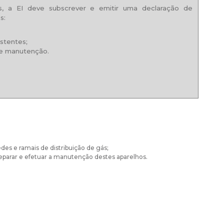
, a EI deve subscrever e emitir uma declaração de
s:
stentes;
de manutenção.
des e ramais de distribuição de gás;
reparar e efetuar a manutenção destes aparelhos.