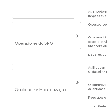
As EI podem 
funções que
O pessoal té
O pessoal té
casos a ativ
Operadores do SNG
financeira o
Deveres das
As EI devem 
5.º da Lei n.º
O comprovado
da entidade,
Qualidade e Monitorização
Requisitos e
Pedid