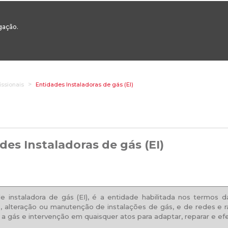
00
217 922 700 / 800 - chamada para a rede fixa nacional
Email Geral:
ge
egação.
ESTAQUES
ÁREAS SETORIAIS
ÁREAS TRANSVERSAIS
SERVIÇOS 
issionais
Entidades Instaladoras de gás (EI)
des Instaladoras de gás (EI)
e instaladora de gás (EI), é a entidade habilitada nos termos 
, alteração ou manutenção de instalações de gás, e de redes e r
 a gás e intervenção em quaisquer atos para adaptar, reparar e e