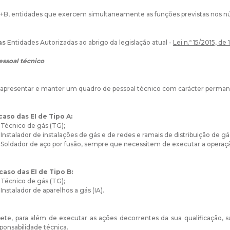
+B, entidades que exercem simultaneamente as funções previstas nos nú
as
Entidades Autorizadas ao abrigo da legislação atual -
Lei n.º 15/2015, de
essoal técnico
apresentar e manter um quadro de pessoal técnico com carácter perman
aso das EI de Tipo A:
Técnico de gás (TG);
Instalador de instalações de gás e de redes e ramais de distribuição de gás
Soldador de aço por fusão, sempre que necessitem de executar a operaç
caso das EI de Tipo B:
Técnico de gás (TG);
Instalador de aparelhos a gás (IA).
e, para além de executar as ações decorrentes da sua qualificação, su
sponsabilidade técnica.