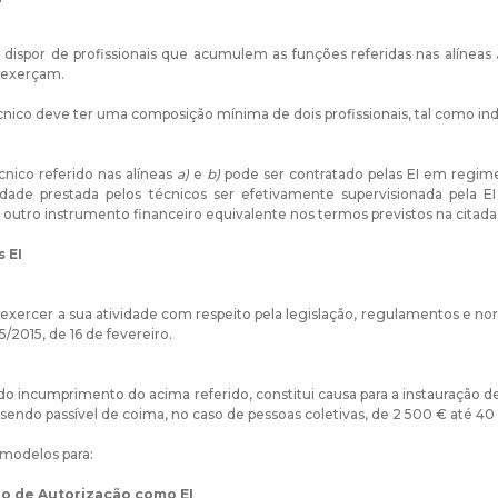
dispor de profissionais que acumulem as funções referidas nas alíneas
 exerçam.
cnico deve ter uma composição mínima de dois profissionais, tal como indi
cnico referido nas alíneas
a)
e
b)
pode ser contratado pelas EI em regime
idade prestada pelos técnicos ser efetivamente supervisionada pela EI 
u outro instrumento financeiro equivalente nos termos previstos na citada 
 EI
exercer a sua atividade com respeito pela legislação, regulamentos e no
 15/2015, de 16 de fevereiro.
 incumprimento do acima referido, constitui causa para a instauração
 sendo passível de coima, no caso de pessoas coletivas, de 2 500 € até 40
 modelos para:
o de Autorização como EI