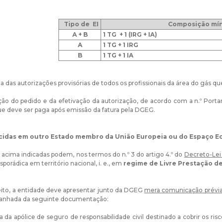
Tipo de EI
Composição mín
A + B
1 TG + 1 (IRG +
IA)
A
1 TG + 1 IRG
B
1 TG + 1 IA
ia das autorizações provisórias de todos os profissionais da área do gás q
ção do pedido e da efetivação da autorização, de acordo com a n.º Porta
que deve ser paga após emissão da fatura pela DGEG.
ecidas em outro Estado membro da União Europeia ou do Espaço 
 acima indicadas podem, nos termos do n.º 3 do artigo 4.º do
Decreto-Lei 
sporádica em território nacional, i. e., em
regime de Livre Prestação de
eito, a entidade deve apresentar junto da DGEG
mera comunicação prévi
anhada da seguinte documentação:
ia da apólice de seguro de responsabilidade civil destinado a cobrir os ri