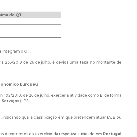
ima do QT
ue integram o QT.
ria 235/2019 de 26 de julho, é devida uma
taxa
, no montante de
Económico Europeu
n.º 92/2010, de 26 de julho
, exercer a atividade como EI de forma
 Serviços
(LPS).
a
, indicando qual a classificação em que pretendem atuar (A, B ou
scos decorrentes do exercício da respetiva atividade
em Portugal