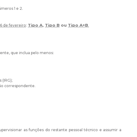
meros 1 e 2.
Tipo A
,
Tipo B
ou
Tipo A+B
 16 de fevereiro
:
.
ente, que inclua pelo menos:
 (IRG);
ão correspondente.
pervisionar as funções do restante pessoal técnico e assumir a