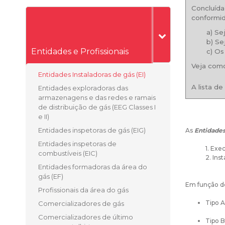
Concluíd
conformid
a) Se
b) Se
Entidades e Profissionais
c) Os
Veja co
Entidades Instaladoras de gás (EI)
A lista d
Entidades exploradoras das
armazenagens e das redes e ramais
de distribuição de gás (EEG Classes I
e II)
Entidades inspetoras de gás (EIG)
As
Entidades 
Entidades inspetoras de
1. Exe
combustíveis (EIC)
2. Ins
Entidades formadoras da área do
gás (EF)
Em função do
Profissionais da área do gás
Tipo A
Comercializadores de gás
Comercializadores de último
Tipo B