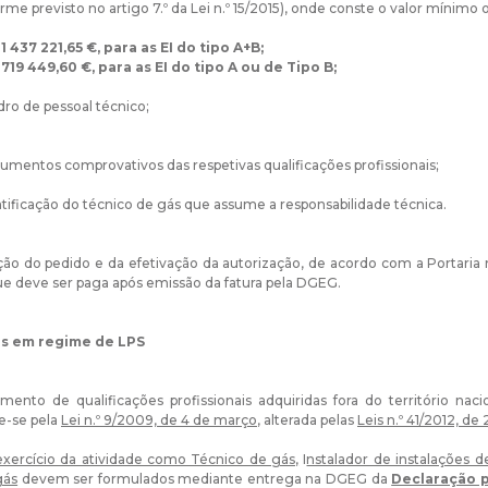
rme previsto no artigo 7.º da Lei n.º 15/2015), onde conste o valor mínimo 
1 437 221,65 €, para as EI do tipo A+B;
719 449,60 €, para as EI do tipo A ou de Tipo B;
de pessoal técnico;
umentos comprovativos das respetivas qualificações profissionais;
ntificação do técnico de gás que assume a responsabilidade técnica.
ção do pedido e da efetivação da autorização, de acordo com a Portaria 
que deve ser paga após emissão da fatura pela DGEG.
is em regime de LPS
mento de qualificações profissionais adquiridas fora do território n
e-se pela
Lei n.º 9/2009, de 4 de março
, alterada pelas
Leis n.º 41/2012, de
xercício da atividade como Técnico de gás,
I
nstalador de instalações d
gás
devem ser formulados mediante entrega na DGEG da
Declaração p