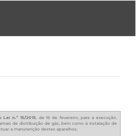
ral@dgeg.gov.pt
Imprensa:
imprensa@dgeg.gov.pt
ONLINE
ESTATÍSTICA
COMUNICAÇÃO
REPOSITÓRIO
FAQS
da
Lei n.º 15/2015
, de 16 de fevereiro, para a execução,
amais de distribuição de gás, bem como à instalação de
fetuar a manutenção destes aparelhos;