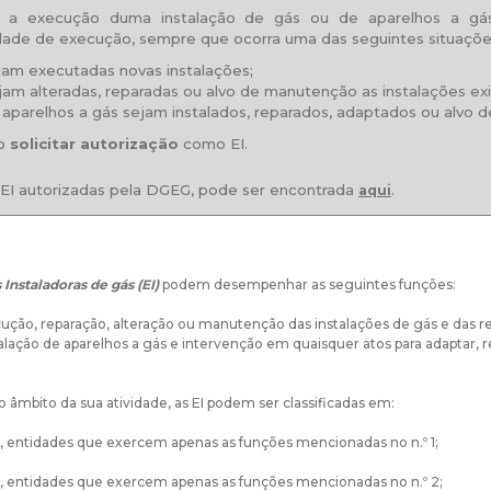
a a execução duma instalação de gás ou de aparelhos a gás
ade de execução, sempre que ocorra uma das seguintes situaçõe
jam executadas novas instalações;
jam alteradas, reparadas ou alvo de manutenção as instalações exi
 aparelhos a gás sejam instalados, reparados, adaptados ou alvo 
mo
solicitar autorização
como EI.
e EI autorizadas pela DGEG, pode ser encontrada
.
aqui
Instaladoras de gás (EI)
podem desempenhar as seguintes funções:
cução, reparação, alteração ou manutenção das instalações de gás e das re
talação de aparelhos a gás e intervenção em quaisquer atos para adaptar, 
 âmbito da sua atividade, as EI podem ser classificadas em:
, entidades que exercem apenas as funções mencionadas no n.º 1;
, entidades que exercem apenas as funções mencionadas no n.º 2;