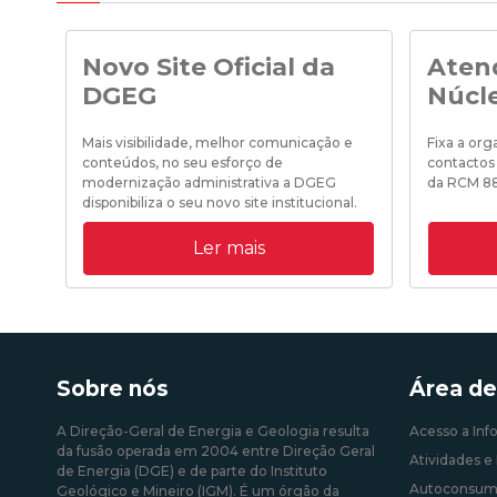
Novo Site Oficial da
Aten
DGEG
Núcl
Mais visibilidade, melhor comunicação e
Fixa a or
conteúdos, no seu esforço de
contactos
modernização administrativa a DGEG
da RCM 8
disponibiliza o seu novo site institucional.
Ler mais
19/10/202
31/08/2020 09:00:00
Sobre nós
Área de
A Direção-Geral de Energia e Geologia resulta
Acesso a Inf
da fusão operada em 2004 entre Direção Geral
Atividades e 
de Energia (DGE) e de parte do Instituto
Autoconsum
Geológico e Mineiro (IGM). É um órgão da