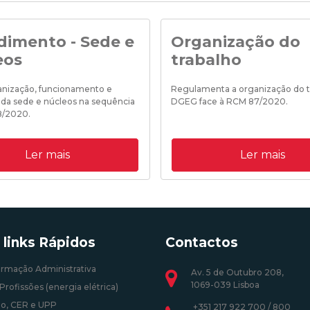
dimento - Sede e
Organização do
eos
trabalho
ganização, funcionamento e
Regulamenta a organização do t
 da sede e núcleos na sequência
DGEG face à RCM 87/2020.
8/2020.
19/10/2020 18:35:00
Ler mais
Ler mais
0 18:25:00
 links Rápidos
Contactos
ormação Administrativa
Av. 5 de Outubro 208,
1069-039 Lisboa
Profissões (energia elétrica)
o, CER e UPP
+351 217 922 700 / 800