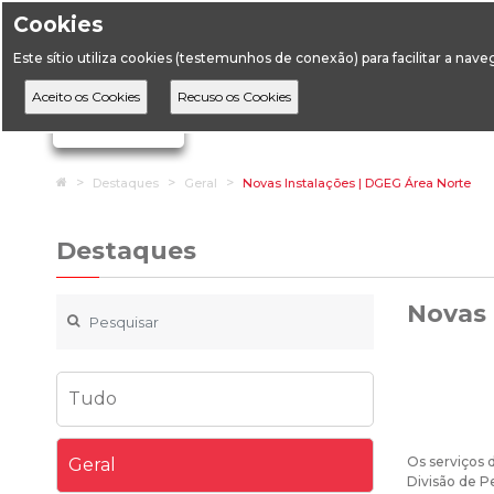
Cookies
Horário de Atendimento: 09:00 às 12:30 / 14:00 às 17:
Este sítio utiliza cookies (testemunhos de conexão) para facilitar a nav
A DGEG
D
Ignorar links de navegação
Home
Destaques
Geral
Novas Instalações | DGEG Área Norte
Destaques
Novas 
Tudo
Os serviços 
Geral
Divisão de P