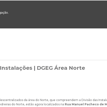
00
217 922 700 / 800 - chamada para a rede fixa nacional
Email Geral:
ge
egação.
ESTAQUES
ÁREAS SETORIAIS
ÁREAS TRANSVERSAIS
SERVIÇOS 
Instalações | DGEG Área Norte
descentralizados da área do Norte, que compreendem a Divisão das Instala
edreiras do Norte, estão agora localizados na
Rua Manuel Pacheco de M