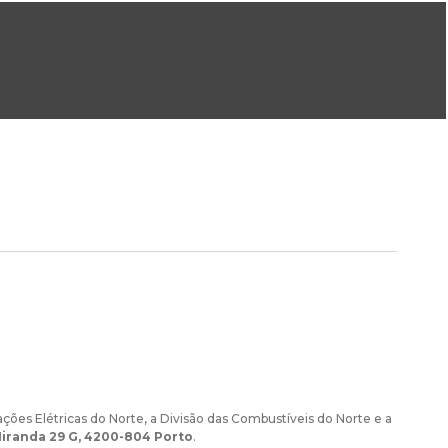
ral@dgeg.gov.pt
Imprensa:
imprensa@dgeg.gov.pt
ONLINE
ESTATÍSTICA
COMUNICAÇÃO
REPOSITÓRIO
FAQS
ções Elétricas do Norte, a Divisão das Combustíveis do Norte e a
iranda 29 G, 4200-804 Porto
.