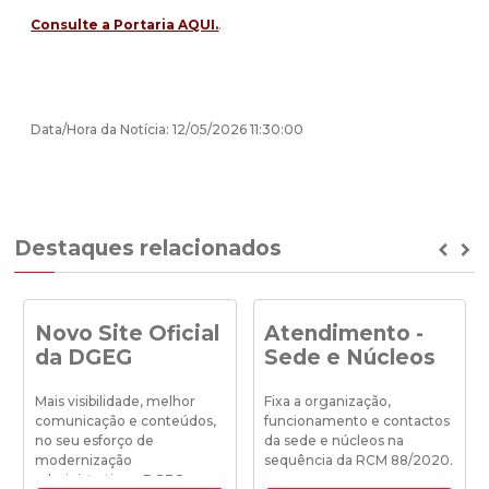
Consulte a Portaria AQUI.
.
Data/Hora da Notícia: 12/05/2026 11:30:00
Destaques relacionados
Prev
Ne
Novo Site Oficial
Atendimento -
da DGEG
Sede e Núcleos
Mais visibilidade, melhor
Fixa a organização,
comunicação e conteúdos,
funcionamento e contactos
no seu esforço de
da sede e núcleos na
modernização
sequência da RCM 88/2020.
administrativa a DGEG