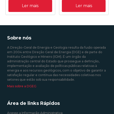
disponibiliza o seu novo site
Ler mais
Ler mais
institucional.
19/10/2020 18:25:00
31/08/2020 09:00:00
Sobre nós
A Direção-Geral de Energia e Geologia resulta da fusão operada
em 2004 entre Direção Geral de Energia (DGE) e de parte do
Instituto Geológico e Mineiro (IGM). É um órgão da
administração central do Estado que prossegue a definição,
implementação e avaliação de políticas públicas relativas à
energia e aos recursos geológicos, com o objetivo de garantir a
satisfação regular e contínua das necessidades coletivas nos
setores que estão sob sua responsabilidade.
Mais sobre a DGEG
Área de links Rápidos
Acesso a Informação Administrativa