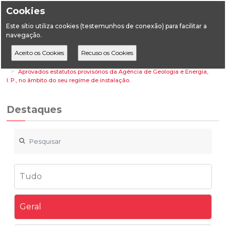
Cookies
Este sítio utiliza cookies (testemunhos de conexão) para facilitar a
navegação.
Home
Destaques
Geral
Aprovados estatutos provisórios da Agência de Geologia e Energia,
I. P., no âmbito do seu regime de instalação.
Destaques
Tudo
Geral