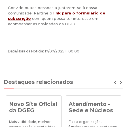
Convide outras pessoas a juntarem-se à nossa
comunidade! Partilhe o
link para o formulário de
subscrição
com quem possa ter interesse em
acompanhar as novidades da DGEG.
Data/Hora da Notícia: 17/07/2025 11:00:00
Destaques relacionados
Prev
Ne
Novo Site Oficial
Atendimento -
da DGEG
Sede e Núcleos
Mais visibilidade, melhor
Fixa a organização,
comunicação e conteúdos,
funcionamento e contactos