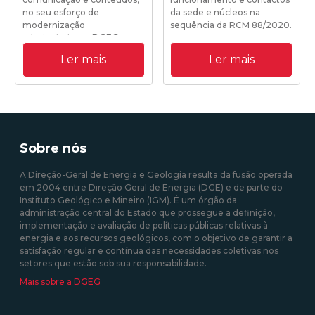
no seu esforço de
da sede e núcleos na
modernização
sequência da RCM 88/2020.
administrativa a DGEG
disponibiliza o seu novo site
Ler mais
Ler mais
institucional.
19/10/2020 18:25:00
31/08/2020 09:00:00
Sobre nós
A Direção-Geral de Energia e Geologia resulta da fusão operada
em 2004 entre Direção Geral de Energia (DGE) e de parte do
Instituto Geológico e Mineiro (IGM). É um órgão da
administração central do Estado que prossegue a definição,
implementação e avaliação de políticas públicas relativas à
energia e aos recursos geológicos, com o objetivo de garantir a
satisfação regular e contínua das necessidades coletivas nos
setores que estão sob sua responsabilidade.
Mais sobre a DGEG