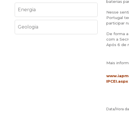
baterias pa
Energia
Nesse senti
Portugal te
participar 
Geologia
De forma a 
com a Secre
Após 6 de m
Mais inform
www.iapme
IPCEI.aspx
Data/Hora da