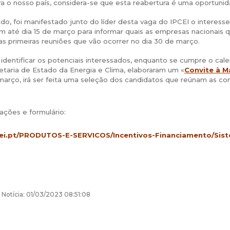
ra o nosso país, considera-se que esta reabertura é uma oportun
do, foi manifestado junto do líder desta vaga do IPCEI o interess
m até dia 15 de março para informar quais as empresas nacionais q
nas primeiras reuniões que vão ocorrer no dia 30 de março.
identificar os potenciais interessados, enquanto se cumpre o cal
taria de Estado da Energia e Clima, elaboraram um «
Convite à M
arço, irá ser feita uma seleção dos candidatos que reúnam as cond
ações e formulário:
i.pt/PRODUTOS-E-SERVICOS/Incentivos-Financiamento/Siste
 Notícia: 01/03/2023 08:51:08