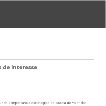
ral@dgeg.gov.pt
Imprensa:
imprensa@dgeg.gov.pt
ONLINE
ESTATÍSTICA
COMUNICAÇÃO
REPOSITÓRIO
FAQS
s de interesse
 Dada a importância estratégica da cadeia de valor das