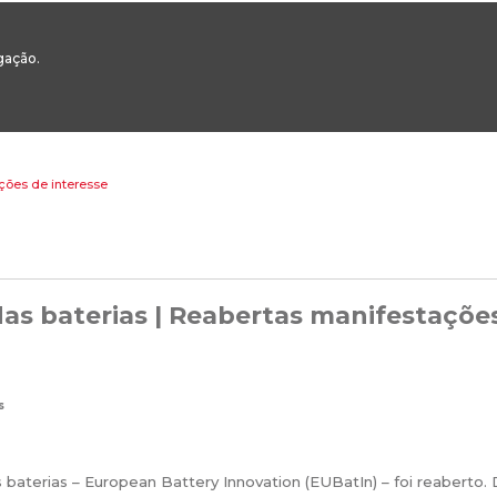
00
217 922 700 / 800 - chamada para a rede fixa nacional
Email Geral:
ge
egação.
ESTAQUES
ÁREAS SETORIAIS
ÁREAS TRANSVERSAIS
SERVIÇOS 
ações de interesse
das baterias | Reabertas manifestaçõe
s
 baterias – European Battery Innovation (EUBatIn) – foi reaberto.