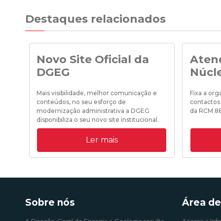
Destaques relacionados
Novo Site Oficial da
Aten
DGEG
Núcl
Mais visibilidade, melhor comunicação e
Fixa a or
conteúdos, no seu esforço de
contactos
modernização administrativa a DGEG
da RCM 8
disponibiliza o seu novo site institucional.
Ler mais
19/10/202
31/08/2020 09:00:00
Sobre nós
Área de