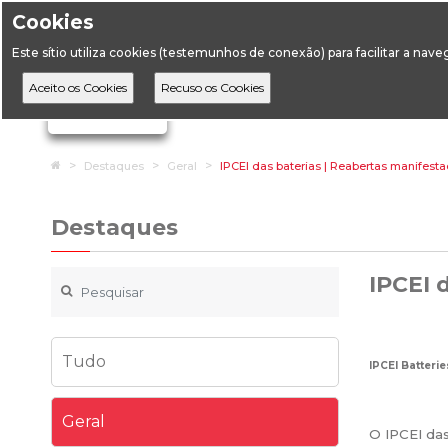
Cookies
Horário de Atendimento: 09:00 às 12:30 / 14:00 às 17:
Este sítio utiliza cookies (testemunhos de conexão) para facilitar a nav
A DGEG
D
Ignorar links de navegação
Home
Destaques
Geral
IPCEI das baterias | Reabertas manifest
Destaques
IPCEI 
Tudo
IPCEI Batterie
Geral
O IPCEI das