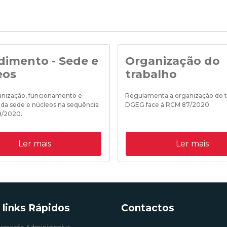
dimento - Sede e
Organização do
eos
trabalho
ganização, funcionamento e
Regulamenta a organização do t
 da sede e núcleos na sequência
DGEG face à RCM 87/2020.
8/2020.
19/10/2020 18:35:00
Ler mais
Ler mais
0 18:25:00
 links Rápidos
Contactos