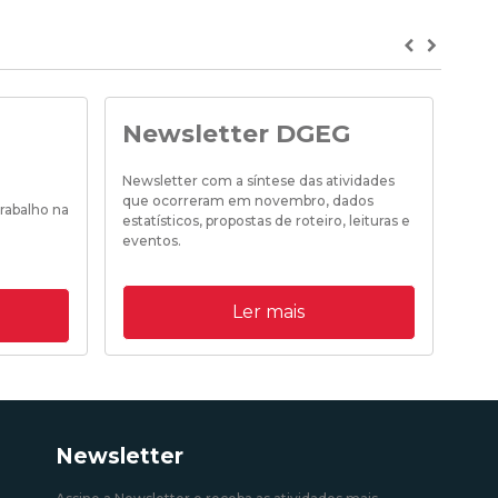
Previous
Next
Newsletter DGEG
D
pr
Newsletter com a síntese das atividades
pr
que ocorreram em novembro, dados
rabalho na
estatísticos, propostas de roteiro, leituras e
Desp
eventos.
e da
rela
Proc
Ler mais
14/12/2020 12:00:00
atri
Inje
22/1
Newsletter