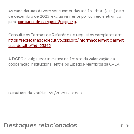
As candidaturas devem ser submetidas até às 17h00 (UTC) de 9
de dezembro de 2025, exclusivamente por correio eletrónico
para:
concurso.diretorgeral@cplp.org
.
Consulte os Termos de Referência e requisitos completos em:
https://secretariadoexecutivo.cplp.org/informacoes/noticias/noti
cias-detalhe/?id=23562
.
A DGEG divulga esta iniciativa no âmbito da valorização da
cooperação institucional entre os Estados-Membros da CPLP.
Data/Hora da Notícia: 13/11/2025 12:00:00
Destaques relacionados
Prev
Ne