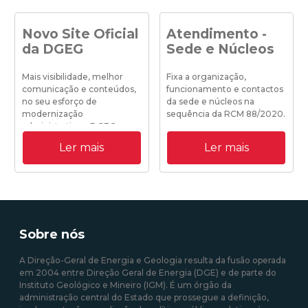
Novo Site Oficial
Atendimento -
da DGEG
Sede e Núcleos
Mais visibilidade, melhor
Fixa a organização,
comunicação e conteúdos,
funcionamento e contactos
no seu esforço de
da sede e núcleos na
modernização
sequência da RCM 88/2020.
administrativa a DGEG
disponibiliza o seu novo site
Ler mais
Ler mais
institucional.
19/10/2020 18:25:00
31/08/2020 09:00:00
Sobre nós
A Direção-Geral de Energia e Geologia resulta da fusão operada
em 2004 entre Direção Geral de Energia (DGE) e de parte do
Instituto Geológico e Mineiro (IGM). É um órgão da
administração central do Estado que prossegue a definição,