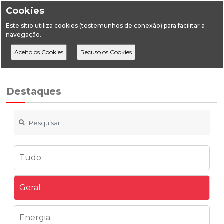
Cookies
Este sítio utiliza cookies (testemunhos de conexão) para facilitar a
navegação.
Home
Destaques
Geral
A CPLP está a recrutar Diretor/a Geral
Destaques
Tudo
Geral
Energia