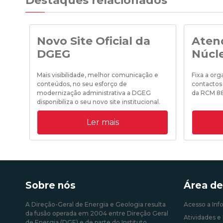
Destaques relacionados
Novo Site Oficial da
Aten
DGEG
Núcl
Mais visibilidade, melhor comunicação e
Fixa a or
conteúdos, no seu esforço de
contactos
modernização administrativa a DGEG
da RCM 8
disponibiliza o seu novo site institucional.
Ler mais
19/10/202
31/08/2020 09:00:00
Sobre nós
Área de
A Direção-Geral de Energia e Geologia resulta
Acesso a Inf
da fusão operada em 2004 entre Direção Geral
Atividades e 
de Energia (DGE) e de parte do Instituto