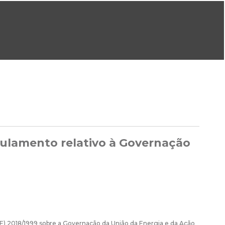
ral@dgeg.gov.pt
Imprensa:
imprensa@dgeg.gov.pt
ONLINE
ESTATÍSTICA
COMUNICAÇÃO
REPOSITÓRIO
FAQS
gulamento relativo à Governação
UE) 2018/1999 sobre a Governação da União da Energia e da Ação