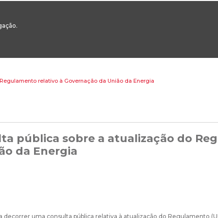
00
217 922 700 / 800 - chamada para a rede fixa nacional
Email Geral:
ge
egação.
ESTAQUES
ÁREAS SETORIAIS
ÁREAS TRANSVERSAIS
SERVIÇOS 
o Regulamento relativo à Governação da União da Energia
ta pública sobre a atualização do Re
ão da Energia
a decorrer uma consulta pública relativa à atualização do Regulamento (