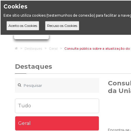
Cookies
Horário de Atendimento: 09:00 às 12:30 / 14:00 às 17:
Este sítio utiliza cookies (testemunhos de conexão) para facilitar a nav
A DGEG
D
Ignorar links de navegação
Home
Destaques
Geral
Consulta pública sobre a atualização d
Destaques
Consul
da Uni
Tudo
Geral
Encontra-se 