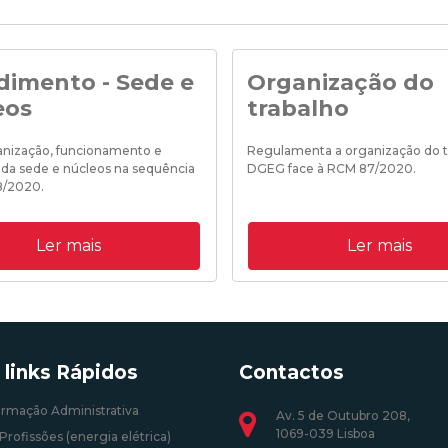
dimento - Sede e
Organização do
eos
trabalho
ganização, funcionamento e
Regulamenta a organização do t
 da sede e núcleos na sequência
DGEG face à RCM 87/2020.
8/2020.
19/10/2020 18:35:00
Ler mais
Ler mais
0 18:25:00
 links Rápidos
Contactos
ormação Administrativa
Av. 5 de Outubro 208,
1069-039 Lisboa
Profissões (energia elétrica)