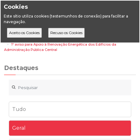
Cookies
Este sítio utiliza cookies (testemunhos de conexão) para facilitar a
navegação.
Home
Destaques
Geral
1º aviso para Apoio à Renovação Energética dos Edifícios da
Administração Pública Central
Destaques
Tudo
Geral