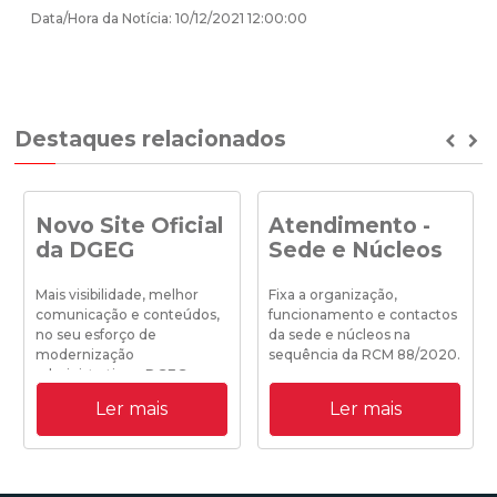
Data/Hora da Notícia: 10/12/2021 12:00:00
Destaques relacionados
Prev
Ne
Novo Site Oficial
Atendimento -
da DGEG
Sede e Núcleos
Mais visibilidade, melhor
Fixa a organização,
comunicação e conteúdos,
funcionamento e contactos
no seu esforço de
da sede e núcleos na
modernização
sequência da RCM 88/2020.
administrativa a DGEG
disponibiliza o seu novo site
Ler mais
Ler mais
institucional.
19/10/2020 18:25:00
31/08/2020 09:00:00