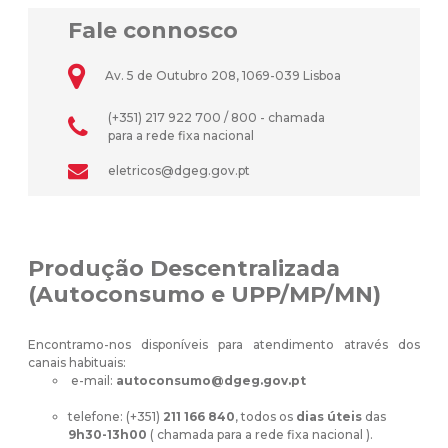
Fale connosco
Av. 5 de Outubro 208, 1069-039 Lisboa
(+351) 217 922 700 / 800 - chamada
para a rede fixa nacional
eletricos@dgeg.gov.pt
Produção Descentralizada
(Autoconsumo e UPP/MP/MN)
Encontramo-nos disponíveis para atendimento através dos
canais habituais:
e-mail:
autoconsumo@dgeg.gov.pt
telefone: (+351)
211 166 840
, todos os
dias úteis
das
9h30-13h00
( chamada para a rede fixa nacional ).