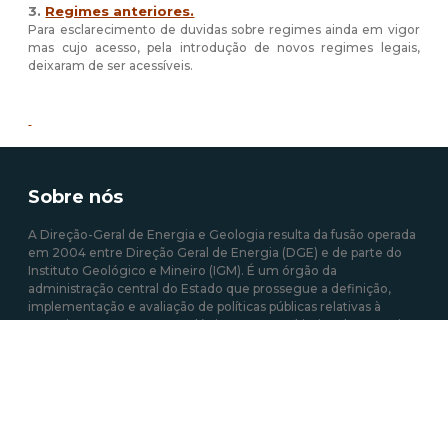
3.
Regimes anteriores.
Para esclarecimento de duvidas sobre regimes ainda em vigor
mas cujo acesso, pela introdução de novos regimes legais,
deixaram de ser acessíveis.
Sobre nós
A Direção-Geral de Energia e Geologia resulta da fusão operada
em 2004 entre Direção Geral de Energia (DGE) e de parte do
Instituto Geológico e Mineiro (IGM). É um órgão da
administração central do Estado que prossegue a definição,
implementação e avaliação de políticas públicas relativas à
energia e aos recursos geológicos, com o objetivo de garantir a
satisfação regular e contínua das necessidades coletivas nos
setores que estão sob sua responsabilidade.
Mais sobre a DGEG