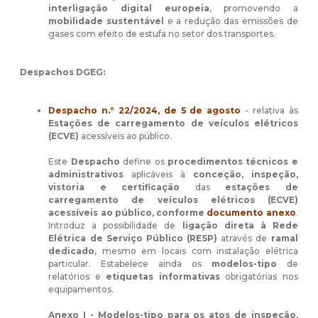
interligação digital europeia
, promovendo a
mobilidade sustentável
e a redução das emissões de
gases com efeito de estufa no setor dos transportes.
Despachos DGEG:
Despacho n.º 22/2024, de 5 de agosto
- relativa às
Estações de carregamento de veículos elétricos
(ECVE)
acessíveis ao público.
Este
Despacho
define os
procedimentos técnicos e
administrativos
aplicáveis à
conceção, inspeção,
vistoria e certificação
das
estações de
carregamento de veículos elétricos (ECVE)
acessíveis ao público, conforme
documento anexo
.
Introduz a possibilidade de
ligação direta à Rede
Elétrica de Serviço Público (RESP)
através de
ramal
dedicado
, mesmo em locais com instalação elétrica
particular. Estabelece ainda os
modelos-tipo
de
relatórios e
etiquetas informativas
obrigatórias nos
equipamentos.
Anexo I - Modelos-tipo para os atos de inspeção,