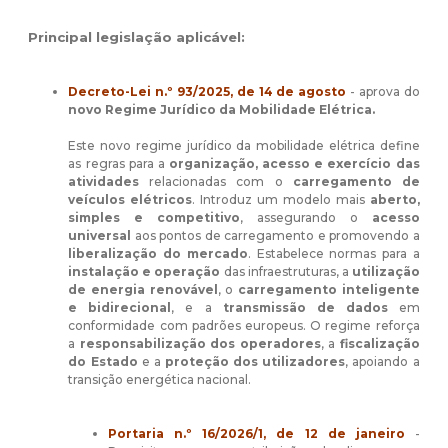
Principal legislação aplicável:
Decreto-Lei n.º 93/2025, de 14 de agosto
- aprova do
novo Regime Jurídico da Mobilidade Elétrica.
Este novo regime jurídico da mobilidade elétrica define
as regras para a
organização, acesso e exercício das
atividades
relacionadas com o
carregamento de
veículos elétricos
. Introduz um modelo mais
aberto,
simples e competitivo
, assegurando o
acesso
universal
aos pontos de carregamento e promovendo a
liberalização do mercado
. Estabelece normas para a
instalação e operação
das infraestruturas, a
utilização
de energia renovável
, o
carregamento inteligente
e bidirecional
, e a
transmissão de dados
em
conformidade com padrões europeus. O regime reforça
a
responsabilização dos operadores
, a
fiscalização
do Estado
e a
proteção dos utilizadores
, apoiando a
transição energética nacional.
Portaria n.º 16/2026/1, de 12 de janeiro
-