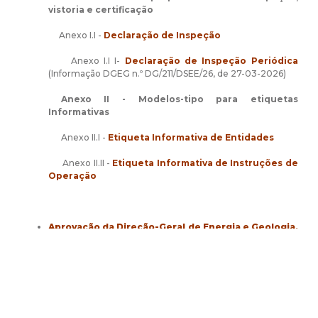
vistoria e certificação
Anexo I.I -
Declaração de Inspeção
Anexo I.I I-
Declaração de Inspeção Periódica
(Informação DGEG n.º DG/211/DSEE/26, de 27-03-2026)
Anexo II - Modelos-tipo para etiquetas
Informativas
Anexo II.I -
Etiqueta Informativa de Entidades
Anexo II.II -
Etiqueta Informativa de Instruções de
Operação
Aprovação da Direção-Geral de Energia e Geologia,
de 18 de Setembro de 2023
-
relativo ao
Guia
Técnico das Instalações Elétricas para
Alimentação de Veículos Elétricos
(edição 3 de
2023)
Documento de caráter informativo e orientador,