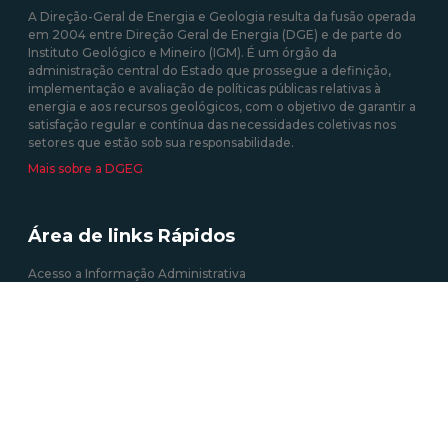
A Direção-Geral de Energia e Geologia resulta da fusão operada
em 2004 entre Direção Geral de Energia (DGE) e de parte do
Instituto Geológico e Mineiro (IGM). É um órgão da
administração central do Estado que prossegue a definição,
implementação e avaliação de políticas públicas relativas à
energia e aos recursos geológicos, com o objetivo de garantir a
satisfação regular e contínua das necessidades coletivas nos
setores que estão sob sua responsabilidade.
Mais sobre a DGEG
Área de links Rápidos
Acesso a Informação Administrativa
Atividades e Profissões (energia elétrica)
Autoconsumo, CER e UPP
Certificação Energética dos Edifícios
Informação Geográfica
Roteiro das Minas e Pontos de Interesse Mineiro e Geológico de
Portugal
Tarifa Social de Energia