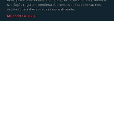
energia e aos recursos geológicos, com o objetivo de garantir a
satisfação regular e contínua das necessidades coletivas nos
setores que estão sob sua responsabilidade.
Mais sobre a DGEG
Área de links Rápidos
Acesso a Informação Administrativa
Atividades e Profissões (energia elétrica)
Autoconsumo, CER e UPP
Certificação Energética dos Edifícios
Informação Geográfica
Roteiro das Minas e Pontos de Interesse Mineiro e Geológico de
Portugal
Tarifa Social de Energia
Contactos