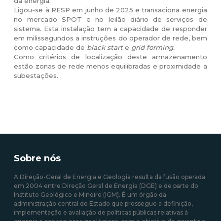
da energia.
Ligou-se à RESP em junho de 2025 e transaciona energia
no mercado SPOT e no leilão diário de serviços de
sistema. Esta instalação tem a capacidade de responder
em milissegundos a instruções do operador de rede, bem
como capacidade de
black start
e
grid forming.
Como critérios de localização deste armazenamento
estão zonas de rede menos equilibradas e proximidade a
subestações.
Sobre nós
A Direção-Geral de Energia e Geologia resulta da fusão operada
em 2004 entre Direção Geral de Energia (DGE) e de parte do
Instituto Geológico e Mineiro (IGM). É um órgão da
administração central do Estado que prossegue a definição,
implementação e avaliação de políticas públicas relativas à