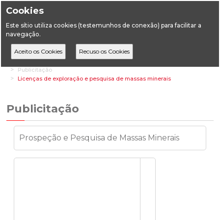
Cookies
Este sítio utiliza cookies (testemunhos de conexão) para facilitar a
navegação.
Home
Áreas Setoriais
Geologia
Massas Minerais (Pedreiras)
Publicitação
Licenças de exploração e pesquisa de massas minerais
Publicitação
Prospeção e Pesquisa de Massas Minerais