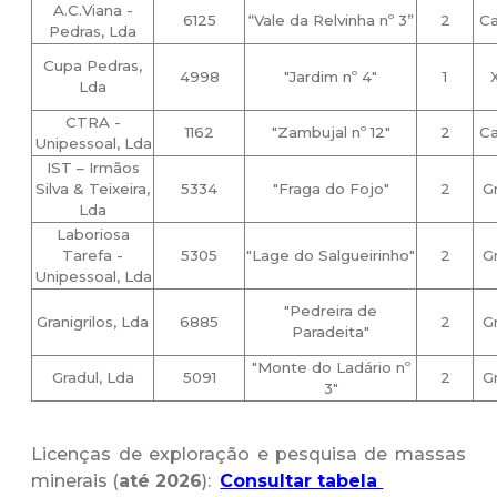
A.C.Viana -
6125
“Vale da Relvinha nº 3”
2
Ca
Pedras, Lda
Cupa Pedras,
4998
"Jardim nº 4"
1
Lda
CTRA -
1162
"Zambujal nº 12"
2
Ca
Unipessoal, Lda
IST – Irmãos
Silva & Teixeira,
5334
"Fraga do Fojo"
2
G
Lda
Laboriosa
Tarefa -
5305
"Lage do Salgueirinho"
2
G
Unipessoal, Lda
"Pedreira de
Granigrilos, Lda
6885
2
G
Paradeita"
"Monte do Ladário nº
Gradul, Lda
5091
2
G
3"
Licenças de exploração e pesquisa de massas
minerais (
até 2026
):
Consultar tabela