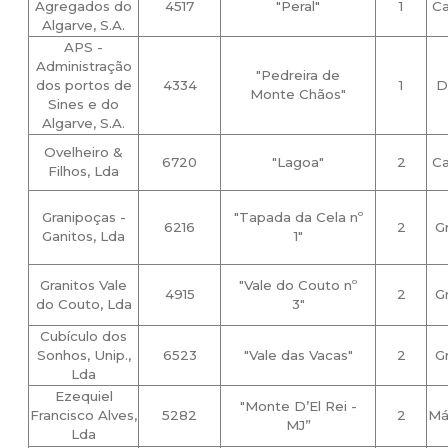
Agregados do
4517
"Peral"
1
Ca
Algarve, S.A.
APS -
Administração
"Pedreira de
dos portos de
4334
1
D
Monte Chãos"
Sines e do
Algarve, S.A.
Ovelheiro &
6720
"Lagoa"
2
Ca
Filhos, Lda
Granipoças -
"Tapada da Cela nº
6216
2
G
Ganitos, Lda
1"
Granitos Vale
"Vale do Couto nº
4915
2
G
do Couto, Lda
3"
Cubículo dos
Sonhos, Unip.,
6523
"Vale das Vacas"
2
G
Lda
Ezequiel
"Monte D’El Rei -
Francisco Alves,
5282
2
Má
MJ”
Lda