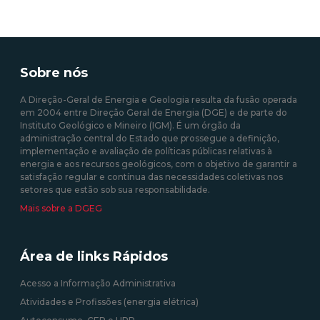
Sobre nós
A Direção-Geral de Energia e Geologia resulta da fusão operada
em 2004 entre Direção Geral de Energia (DGE) e de parte do
Instituto Geológico e Mineiro (IGM). É um órgão da
administração central do Estado que prossegue a definição,
implementação e avaliação de políticas públicas relativas à
energia e aos recursos geológicos, com o objetivo de garantir a
satisfação regular e contínua das necessidades coletivas nos
setores que estão sob sua responsabilidade.
Mais sobre a DGEG
Área de links Rápidos
Acesso a Informação Administrativa
Atividades e Profissões (energia elétrica)