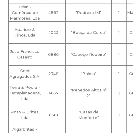
Trian -
Comêrcio de
4862
"Pedreira IM"
1
Má
Mármores, Lda
Aparício &
4023
"Bouça da Cerca"
1
G
Filhos, Lda
José Francisco
6886
"Cabeço Rodeiro"
1
G
Caseiro
Secil
2748
"Baldio"
1
G
Agregados S.A.
Terra & Pedra -
"Penedos Altos nº
Terraplanagens,
4637
2
G
2"
Lda
Pinto & Brites,
"Casas de
6361
2
G
Lda
Monforte"
Algarbritas -