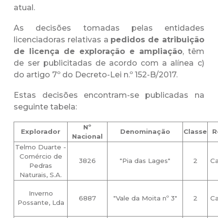
atual.
As decisões tomadas pelas entidades
licenciadoras relativas a
pedidos de atribuição
de licença de exploração e ampliação
, têm
de ser publicitadas de acordo com a alínea c)
do artigo 7º do Decreto-Lei n.º 152-B/2017.
Estas decisões encontram-se publicadas na
seguinte tabela:
Nº
Explorador
Denominação
Classe
R
Nacional
Telmo Duarte -
Comércio de
3826
"Pia das Lages"
2
Ca
Pedras
Naturais, S.A.
Inverno
6887
"Vale da Moita nº 3"
2
Ca
Possante, Lda