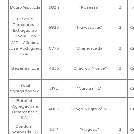
6824
"Roseiras"
2
Douro Xisto, Lda
Prego e
Fernandes –
6823
"Travesseiras"
2
G
Extração de
Pedra, Lda
CJR - Cândido
José Rodrigues,
6779
"Chamuscada"
2
G
S.A.
Bezerras, Lda
4835
"Chão do Monte"
2
G
Secil
5172
"Curviã nº 2"
1
G
Agregados S.A.
Britafiel-
Agregados e
4868
"Poço Negro nº 3"
1
G
Ornamentais,
S.A.
Conduril -
6317
"Fragoso"
2
G
Engenharia, S.A.