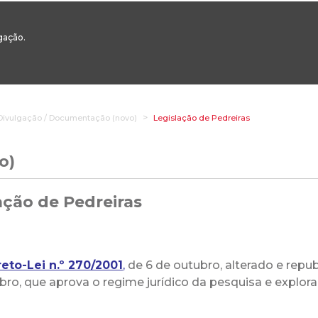
00
217 922 700 / 800 - chamada para a rede fixa nacional
Email Geral:
ge
egação.
ESTAQUES
ÁREAS SETORIAIS
ÁREAS TRANSVERSAIS
SERVIÇOS 
Divulgação / Documentação (novo)
Legislação de Pedreiras
o)
ação de Pedreiras
eto-Lei n.º 270/2001
,
de 6 de outubro, alterado e repub
bro, que aprova o regime jurídico da pesquisa e explor