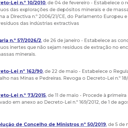
eto-Lei n.º 10/2010
,
de 04 de fevereiro - Estabelece o r
duos das explorações de depósitos minerais e de massa
rna a Directiva n.º 2006/21/CE, do Parlamento Europeu e
resíduos das indústrias extractivas
aria n.º 57/2026/2
,
de 26 de janeiro - Estabelece as cond
duos inertes que não sejam resíduos de extração no e
assas minerais.
eto-Lei nº 162/90
,
de 22 de maio - Estabelece o Regul
alho nas Minas e Pedreiras. Revoga o Decreto-Lei n.º 18/8
eto-Lei n.º 73/2015
,
de 11 de maio - Procede à primeira
vado em anexo ao Decreto-Lei n.º 169/2012, de 1 de ago
lução de Concelho de Ministros nº 50/2019
,
de 5 de 