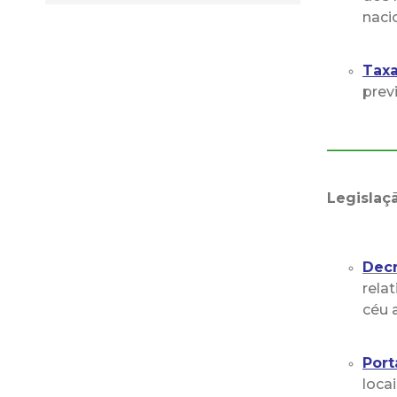
naci
Taxa
prev
_________
Legisla
Decr
rela
céu 
Port
loca