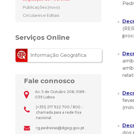
Pedr
Publicações (novo)
Circulares e Editais
Decr
(RER
proc
Serviços Online
Decr
Informação Geográfica
ambi
ambi
rela
Fale connosco
Av. 5 de Outubro 208, 1069-
Decr
039 Lisboa
feve
(+351) 217 922 700 / 800 -
(min
chamada para a rede fixa
nacional
Decr
rg.pedreiras@dgeg.gov.pt
dos 