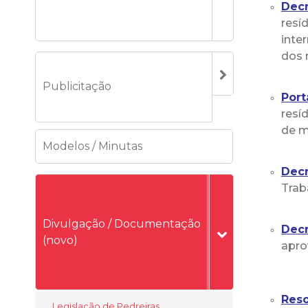
Decr
resí
inte
dos 
Publicitação
Port
resí
de m
Modelos / Minutas
Decr
Trab
Divulgação / Documentação
Decr
(novo)
apro
Reso
Legislação de Pedreiras