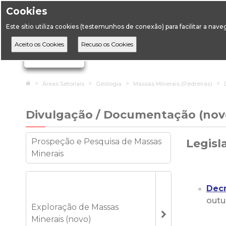
Cookies
Horário de Atendimento: 09:00 às 12:30 / 14:00 às 17:
Este sítio utiliza cookies (testemunhos de conexão) para facilitar a nav
A DGEG
D
Ignorar links de navegação
Home
Áreas Setoriais
Geologia
Massas Minerais (Pedreiras)
Divulgação / Documentação (nov
Prospeção e Pesquisa de Massas
Legisl
Minerais
Decr
outu
Exploração de Massas
Minerais (novo)