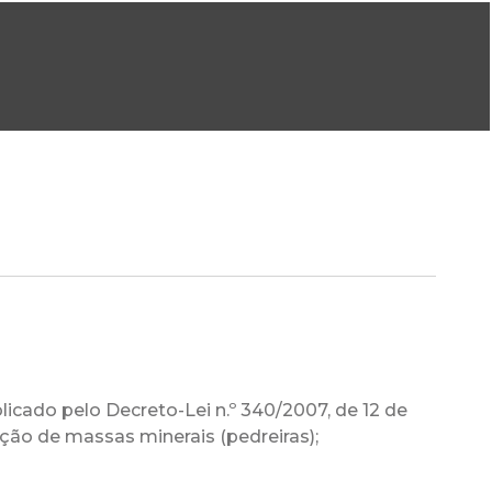
ral@dgeg.gov.pt
Imprensa:
imprensa@dgeg.gov.pt
ONLINE
ESTATÍSTICA
COMUNICAÇÃO
REPOSITÓRIO
FAQS
licado pelo Decreto-Lei n.º 340/2007, de 12 de
ação de massas minerais (pedreiras);