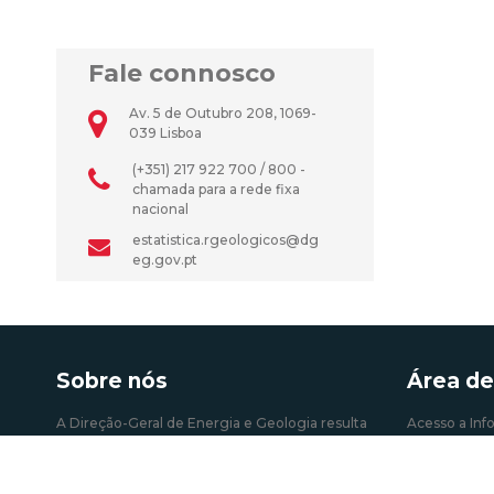
Fale connosco
Av. 5 de Outubro 208, 1069-
039 Lisboa
(+351) 217 922 700 / 800 -
chamada para a rede fixa
nacional
estatistica.rgeologicos@dg
eg.gov.pt
Sobre nós
Área de
A Direção-Geral de Energia e Geologia resulta
Acesso a Inf
da fusão operada em 2004 entre Direção Geral
Atividades e 
de Energia (DGE) e de parte do Instituto
Autoconsum
Geológico e Mineiro (IGM). É um órgão da