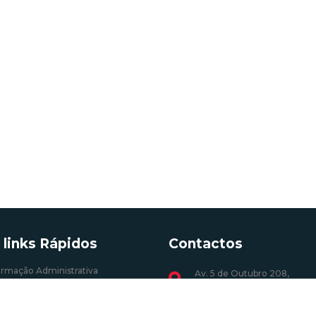
 links Rápidos
Contactos
ormação Administrativa
Av. 5 de Outubro 208,
1069-039 Lisboa
Profissões (energia elétrica)
o, CER e UPP
+351 217 922 700 / 800