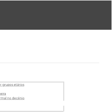
ral@dgeg.gov.pt
Imprensa:
imprensa@dgeg.gov.pt
ONLINE
ESTATÍSTICA
COMUNICAÇÃO
REPOSITÓRIO
FAQS
or grupos etários
eira
ermal no decénio