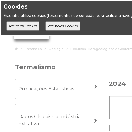
Cookies
Horário de Atendimento: 09:00 às 12:30 / 14:00 às 17:
Este sítio utiliza cookies (testemunhos de conexão) para facilitar a nav
A DGEG
D
Ignorar links de navegação
Home
Estatística
Geologia
Recursos Hidrogeológicos e Geotér
Termalismo
2024
Publicações Estatísticas
Dados Globais da Indústria
Extrativa