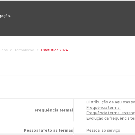
00
217 922 700 / 800 - chamada para a rede fixa nacional
Email Geral:
ge
egação.
ESTAQUES
ÁREAS SETORIAIS
ÁREAS TRANSVERSAIS
SERVIÇOS 
micos
Termalismo
Estatística 2024
Distribuição de aquistas p
Frequência termal
Frequência termal
Frequência termal estrang
Evolução da frequência t
Pessoal afeto às termas
Pessoal ao serviço