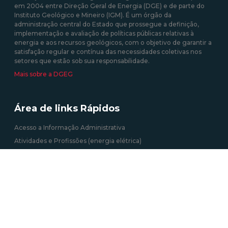
em 2004 entre Direção Geral de Energia (DGE) e de parte do
Instituto Geológico e Mineiro (IGM). É um órgão da
administração central do Estado que prossegue a definição,
implementação e avaliação de políticas públicas relativas à
energia e aos recursos geológicos, com o objetivo de garantir a
satisfação regular e contínua das necessidades coletivas nos
setores que estão sob sua responsabilidade.
Mais sobre a DGEG
Área de links Rápidos
Acesso a Informação Administrativa
Atividades e Profissões (energia elétrica)
Autoconsumo, CER e UPP
Certificação Energética dos Edifícios
Informação Geográfica
Roteiro das Minas e Pontos de Interesse Mineiro e Geológico de
Portugal
Tarifa Social de Energia