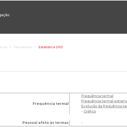
00
217 922 700 / 800 - chamada para a rede fixa nacional
Email Geral:
ge
egação.
ESTAQUES
ÁREAS SETORIAIS
ÁREAS TRANSVERSAIS
SERVIÇOS 
micos
Termalismo
Estatística 2012
Frequência termal
Frequência termal estrang
Frequência termal
Evolução da frequência t
-
Gráfico
Pessoal afeto às termas
-