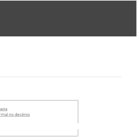
ral@dgeg.gov.pt
Imprensa:
imprensa@dgeg.gov.pt
ONLINE
ESTATÍSTICA
COMUNICAÇÃO
REPOSITÓRIO
FAQS
eira
ermal no decénio