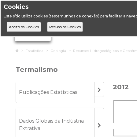
Cookies
Horário de Atendimento: 09:00 às 12:30 / 14:00 às 17:
Este sítio utiliza cookies (testemunhos de conexão) para facilitar a nav
A DGEG
D
Ignorar links de navegação
Home
Estatística
Geologia
Recursos Hidrogeológicos e Geotér
Termalismo
2012
Publicações Estatísticas
Dados Globais da Indústria
Extrativa