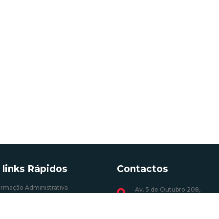
 links Rápidos
Contactos
ormação Administrativa
Av. 5 de Outubro 208,
1069-039 Lisboa
Profissões (energia elétrica)
o, CER e UPP
+351 217 922 700 / 800