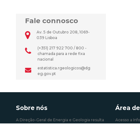
Fale connosco
Av. 5 de Outubro 208, 1069-
039 Lisboa
(+351) 217 922 700 / 800 -
chamada para a rede fixa
nacional
estatistica.rgeologicos@dg
eg.gov.pt
Sobre nós
Área de
A Direção-Geral de Energia e Geologia resulta
Acesso a Inf
da fusão operada em 2004 entre Direção Geral
Atividades e 
de Energia (DGE) e de parte do Instituto
Autoconsum
Geológico e Mineiro (IGM). É um órgão da