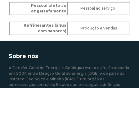
Pessoal afeto ao
Pessoal ao serviço
engarrafamento
Refrigerantes (água
Produção e vendas
com sabores)
Sobre nós
A Direção-Geral de Energia e Geologia resulta da fusão operada
em 2004 entre Direção Geral de Energia (DGE) e de parte do
Instituto Geológico e Mineiro (IGM). É um órgão da
administração central do Estado que prossegue a definição,
implementação e avaliação de políticas públicas relativas à
energia e aos recursos geológicos, com o objetivo de garantir a
satisfação regular e contínua das necessidades coletivas nos
setores que estão sob sua responsabilidade.
Mais sobre a DGEG
Área de links Rápidos