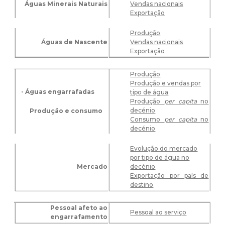
Águas Minerais Naturais
Vendas nacionais
Exportação
Produção
Águas de Nascente
Vendas nacionais
Exportação
Produção
Produção e vendas por
- Águas engarrafadas
tipo de água
Produção
per capita
no
decénio
Produção e consumo
Consumo
per capita
no
decénio
Evolução do mercado
por tipo de água no
Mercado
decénio
Exportação por país de
destino
Pessoal afeto ao
Pessoal ao serviço
engarrafamento