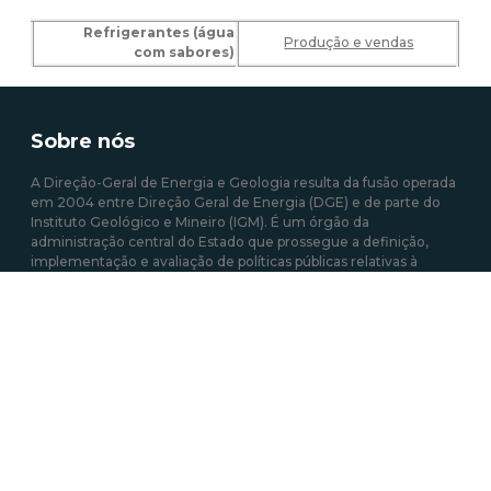
Refrigerantes (água
Produção e vendas
com sabores)
Sobre nós
A Direção-Geral de Energia e Geologia resulta da fusão operada
em 2004 entre Direção Geral de Energia (DGE) e de parte do
Instituto Geológico e Mineiro (IGM). É um órgão da
administração central do Estado que prossegue a definição,
implementação e avaliação de políticas públicas relativas à
energia e aos recursos geológicos, com o objetivo de garantir a
satisfação regular e contínua das necessidades coletivas nos
setores que estão sob sua responsabilidade.
Mais sobre a DGEG
Área de links Rápidos
Acesso a Informação Administrativa