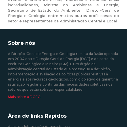
individualidades, Ministra do Ambiente e Energia,
Secretário de Estado do Ambiente, Diretor-Geral de
Energia e Geologia, entre muitos outros profissionais do
setor e representantes da Administração Central e Local.
Sobre nós
A Direção-Geral de Energia e Geologia resulta da fusão operada
em 2004 entre Direção Geral de Energia (DGE) e de parte do
Instituto Geológico e Mineiro (IGM). É um órgão da
administração central do Estado que prossegue a definição,
implementação e avaliação de políticas públicas relativas à
energia e aos recursos geológicos, com o objetivo de garantir a
satisfação regular e contínua das necessidades coletivas nos
setores que estão sob sua responsabilidade.
Mais sobre a DGEG
Área de links Rápidos
Acesso a Informação Administrativa