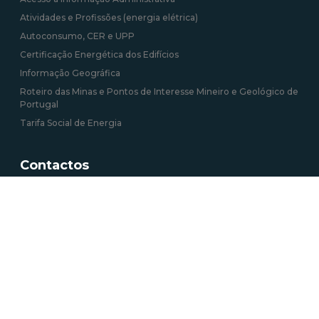
Atividades e Profissões (energia elétrica)
Autoconsumo, CER e UPP
Certificação Energética dos Edifícios
Informação Geográfica
Roteiro das Minas e Pontos de Interesse Mineiro e Geológico de
Portugal
Tarifa Social de Energia
Contactos
Av. 5 de Outubro 208, 1069-039 Lisboa
+351 217 922 700 / 800 chamada para a rede
fixa nacional
geral@dgeg.gov.pt
Ver todos os contactos