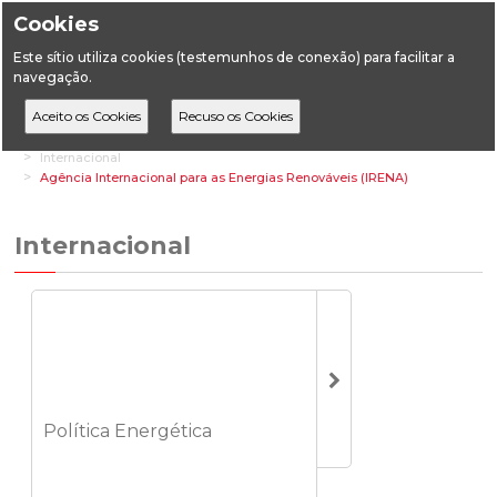
Cookies
Este sítio utiliza cookies (testemunhos de conexão) para facilitar a
navegação.
Home
Áreas Transversais
Relações Institucionais e de Mercado
Internacional
Agência Internacional para as Energias Renováveis (IRENA)
Internacional
Política Energética