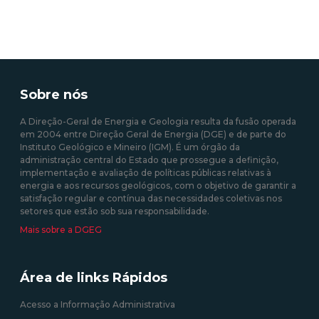
Sobre nós
A Direção-Geral de Energia e Geologia resulta da fusão operada
em 2004 entre Direção Geral de Energia (DGE) e de parte do
Instituto Geológico e Mineiro (IGM). É um órgão da
administração central do Estado que prossegue a definição,
implementação e avaliação de políticas públicas relativas à
energia e aos recursos geológicos, com o objetivo de garantir a
satisfação regular e contínua das necessidades coletivas nos
setores que estão sob sua responsabilidade.
Mais sobre a DGEG
Área de links Rápidos
Acesso a Informação Administrativa