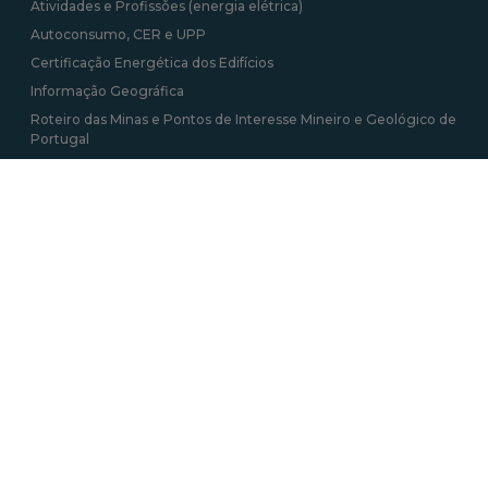
Atividades e Profissões (energia elétrica)
Autoconsumo, CER e UPP
Certificação Energética dos Edifícios
Informação Geográfica
Roteiro das Minas e Pontos de Interesse Mineiro e Geológico de
Portugal
Tarifa Social de Energia
Contactos
Av. 5 de Outubro 208, 1069-039 Lisboa
+351 217 922 700 / 800 chamada para a rede
fixa nacional
geral@dgeg.gov.pt
Ver todos os contactos
Newsletter