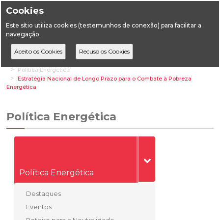
Cookies
Este sítio utiliza cookies (testemunhos de conexão) para facilitar a
navegação.
Home
Áreas Transversais
Relações Institucionais e de Mercado
Política Energética
Estratégia Nacional de Longo Prazo para o Combate à Pobreza
Energética
Política Energética
Política Energética
Destaques
Eventos