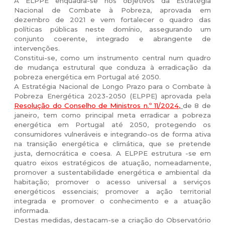
A ELPPE enquadra-se nos objetivos da Estratégia
Nacional de Combate à Pobreza, aprovada em
dezembro de 2021 e vem fortalecer o quadro das
políticas públicas neste domínio, assegurando um
conjunto coerente, integrado e abrangente de
intervenções.
Constitui-se, como um instrumento central num quadro
de mudança estrutural que conduza à erradicação da
pobreza energética em Portugal até 2050.
A Estratégia Nacional de Longo Prazo para o Combate à
Pobreza Energética 2023-2050 (ELPPE) aprovada pela
Resolução do Conselho de Ministros n.º 11/2024
,
de 8 de
janeiro, tem como principal meta erradicar a pobreza
energética em Portugal até 2050, protegendo os
consumidores vulneráveis e integrando-os de forma ativa
na transição energética e climática, que se pretende
justa, democrática e coesa. A ELPPE estrutura -se em
quatro eixos estratégicos de atuação, nomeadamente,
promover a sustentabilidade energética e ambiental da
habitação; promover o acesso universal a serviços
energéticos essenciais; promover a ação territorial
integrada e promover o conhecimento e a atuação
informada.
Destas medidas, destacam-se a criação do Observatório