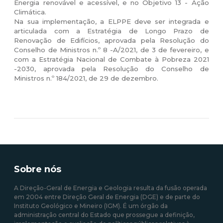
Energia renovável e acessível, e no Objetivo 13 - Ação
Climática.
Na sua implementação, a ELPPE deve ser integrada e
articulada com a Estratégia de Longo Prazo de
Renovação de Edifícios, aprovada pela Resolução do
Conselho de Ministros n.º 8 -A/2021, de 3 de fevereiro, e
com a Estratégia Nacional de Combate à Pobreza 2021
-2030, aprovada pela Resolução do Conselho de
Ministros n.º 184/2021, de 29 de dezembro.
Sobre nós
A Direção-Geral de Energia e Geologia resulta da fusão operada
em 2004 entre Direção Geral de Energia (DGE) e de parte do
Instituto Geológico e Mineiro (IGM). É um órgão da
administração central do Estado que prossegue a definição,