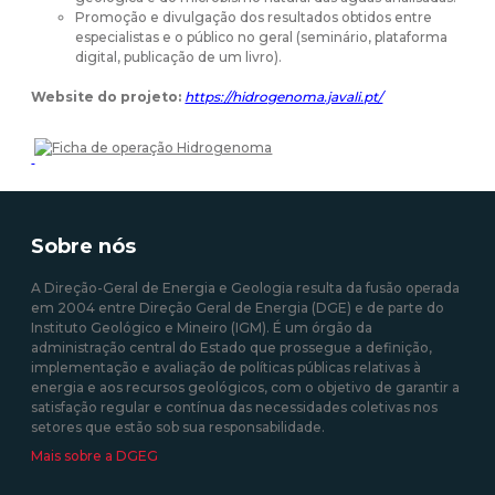
Promoção e divulgação dos resultados obtidos entre
especialistas e o público no geral (seminário, plataforma
digital, publicação de um livro).
Website do projeto:
https://hidrogenoma.javali.pt/
Sobre nós
A Direção-Geral de Energia e Geologia resulta da fusão operada
em 2004 entre Direção Geral de Energia (DGE) e de parte do
Instituto Geológico e Mineiro (IGM). É um órgão da
administração central do Estado que prossegue a definição,
implementação e avaliação de políticas públicas relativas à
energia e aos recursos geológicos, com o objetivo de garantir a
satisfação regular e contínua das necessidades coletivas nos
setores que estão sob sua responsabilidade.
Mais sobre a DGEG