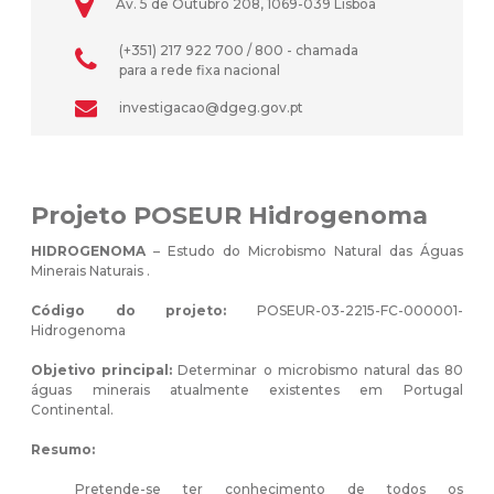
Av. 5 de Outubro 208, 1069-039 Lisboa
(+351) 217 922 700 / 800 - chamada
para a rede fixa nacional
investigacao@dgeg.gov.pt
Projeto POSEUR Hidrogenoma
HIDROGENOMA
– Estudo do Microbismo Natural das Águas
Minerais Naturais .
Código do projeto:
POSEUR-03-2215-FC-000001-
Hidrogenoma
Objetivo principal:
Determinar o microbismo natural das 80
águas minerais atualmente existentes em Portugal
Continental.
Resumo:
Pretende-se ter conhecimento de todos os