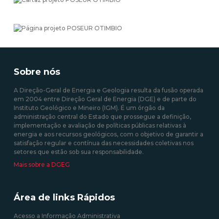
Sobre nós
A Direção-Geral de Energia e Geologia resulta da fusão operada
em 2004 entre Direção Geral de Energia (DGE) e de parte do
Instituto Geológico e Mineiro (IGM). É um órgão da
administração central do Estado que prossegue a definição,
implementação e avaliação de políticas públicas relativas à
energia e aos recursos geológicos, com o objetivo de garantir a
satisfação regular e contínua das necessidades coletivas nos
setores que estão sob sua responsabilidade.
Mais sobre a DGEG
Área de links Rápidos
Acesso a Informação Administrativa