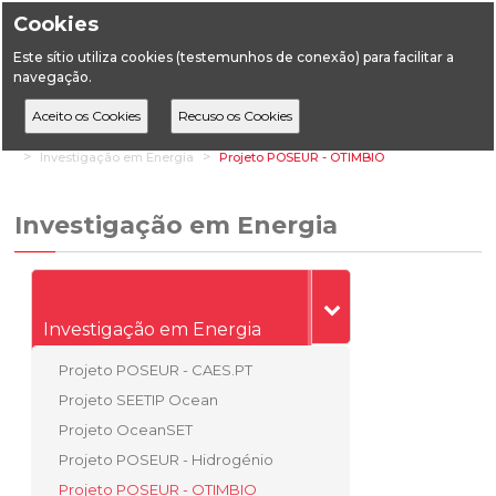
Cookies
Este sítio utiliza cookies (testemunhos de conexão) para facilitar a
navegação.
Home
Áreas Transversais
Investigação e Inovação
Investigação em Energia
Projeto POSEUR - OTIMBIO
Investigação em Energia
Investigação em Energia
Projeto POSEUR - CAES.PT
Projeto SEETIP Ocean
Projeto OceanSET
Projeto POSEUR - Hidrogénio
Projeto POSEUR - OTIMBIO