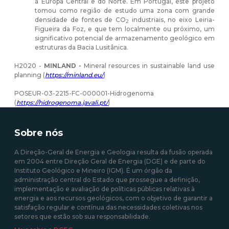
a Europa Central e do Norte. Em Portugal, este projeto
tomou como região de estudo uma zona com grande
densidade de fontes de CO
industriais, no eixo Leiria-
2
Figueira da Foz, e que tem localmente ou próximo, um
significativo potencial de armazenamento geológico em
estruturas da Bacia Lusitânica.
H2020 -
MINLAND
-
Mineral resources in sustainable land use
planning
(
https://minland.eu/
)
POSEUR-03-2215-FC-000001-Hidrogenoma
(
https://hidrogenoma.javali.pt/
)
Sobre nós
A Direção-Geral de Energia e Geologia resulta da fusão operada
em 2004 entre Direção Geral de Energia (DGE) e de parte do
Instituto Geológico e Mineiro (IGM). É um órgão da
administração central do Estado que prossegue a definição,
implementação e avaliação de políticas públicas relativas à
energia e aos recursos geológicos, com o objetivo de garantir a
satisfação regular e contínua das necessidades coletivas nos
setores que estão sob sua responsabilidade.