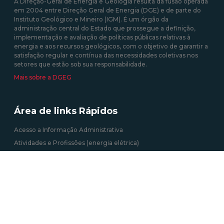
A Direção-Geral de Energia e Geologia resulta da fusão operada
em 2004 entre Direção Geral de Energia (DGE) e de parte do
Instituto Geológico e Mineiro (IGM). É um órgão da
administração central do Estado que prossegue a definição,
implementação e avaliação de políticas públicas relativas à
energia e aos recursos geológicos, com o objetivo de garantir a
satisfação regular e contínua das necessidades coletivas nos
setores que estão sob sua responsabilidade.
Mais sobre a DGEG
Área de links Rápidos
Acesso a Informação Administrativa
Atividades e Profissões (energia elétrica)
Autoconsumo, CER e UPP
Certificação Energética dos Edifícios
Informação Geográfica
Roteiro das Minas e Pontos de Interesse Mineiro e Geológico de
Portugal
Tarifa Social de Energia