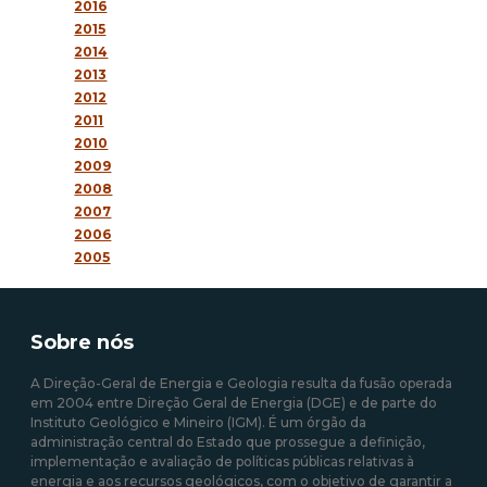
2016
2015
2014
2013
2012
2011
2010
2009
2008
2007
2006
2005
Sobre nós
A Direção-Geral de Energia e Geologia resulta da fusão operada
em 2004 entre Direção Geral de Energia (DGE) e de parte do
Instituto Geológico e Mineiro (IGM). É um órgão da
administração central do Estado que prossegue a definição,
implementação e avaliação de políticas públicas relativas à
energia e aos recursos geológicos, com o objetivo de garantir a