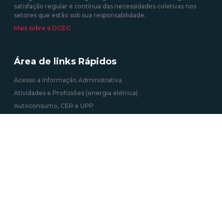
satisfação regular e contínua das necessidades coletivas nos
setores que estão sob sua responsabilidade.
Mais sobre a DGEG
Área de links Rápidos
Acesso a Informação Administrativa
Atividades e Profissões (energia elétrica)
Autoconsumo, CER e UPP
Certificação Energética dos Edifícios
Informação Geográfica
Roteiro das Minas e Pontos de Interesse Mineiro e Geológico de
Portugal
Tarifa Social de Energia
Contactos
Av. 5 de Outubro 208, 1069-039 Lisboa