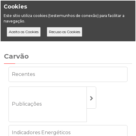
Cookies
Este sítio utiliza cookies (testemunhos de conexão) para facilitar a
navegação.
Home
Estatística
Energia
Carvão
Consumos
Carvão
Recentes
Publicações
Indicadores Energéticos