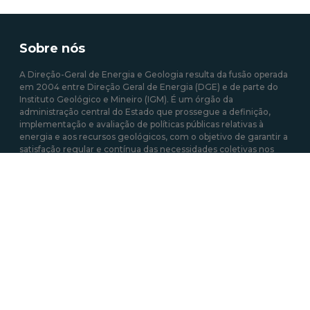
Sobre nós
A Direção-Geral de Energia e Geologia resulta da fusão operada
em 2004 entre Direção Geral de Energia (DGE) e de parte do
Instituto Geológico e Mineiro (IGM). É um órgão da
administração central do Estado que prossegue a definição,
implementação e avaliação de políticas públicas relativas à
energia e aos recursos geológicos, com o objetivo de garantir a
satisfação regular e contínua das necessidades coletivas nos
setores que estão sob sua responsabilidade.
Mais sobre a DGEG
Área de links Rápidos
Acesso a Informação Administrativa
Atividades e Profissões (energia elétrica)
Autoconsumo, CER e UPP
Certificação Energética dos Edifícios