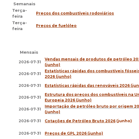
Semanais
Terça-
Preços dos combustíveis rodoviários
f
eira
Terça-
Preços de fuelóleo
feira
Mensais
Vendas
mensais de produtos de petróleo 20
2026-07-31
(junho)
Estatísticas rápidas dos combustíveis fóssei
2026-07-31
2026 (junho)
2026-07-31
Estatísticas rápidas das renováveis 2026
(ju
Estrutura dos preços dos combustíveis na U
2026-07-31
Europeia 2026 (junho)
Importação
de petróleo
b
ruto
por origem
20
2026-07-31
(junho)
2026-07-31
Cotações de Petróleo Bruto 2026
(junho)
2026-07-31
Preços de GPL 2026 (junho)