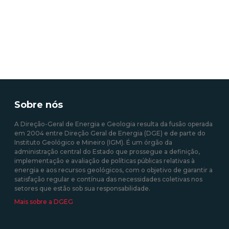
Sobre nós
A Direção-Geral de Energia e Geologia resulta da fusão operada
em 2004 entre Direção Geral de Energia (DGE) e de parte do
Instituto Geológico e Mineiro (IGM). É um órgão da
administração central do Estado que prossegue a definição,
implementação e avaliação de políticas públicas relativas à
energia e aos recursos geológicos, com o objetivo de garantir a
satisfação regular e contínua das necessidades coletivas nos
setores que estão sob sua responsabilidade.
Mais sobre a DGEG