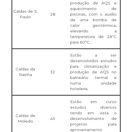
produção de AQS e
aquecimento de
Caldas de S.
28
piscinas, com o auxílio
Paulo
de uma bomba de
calor geotérmica,
elevando a
temperatura de 28ºC
para 60ºC.
Estão a ser
desenvolvidos estudos
para climatização e
Caldas da
32
produção de AQS no
Rainha
balneário termal e
numa unidade
hoteleira.
Estão em curso
estudos diversos
tendo em vista o
Caldas de
45
desenvolvimento de
Moledo
projetos para
aproveitamento