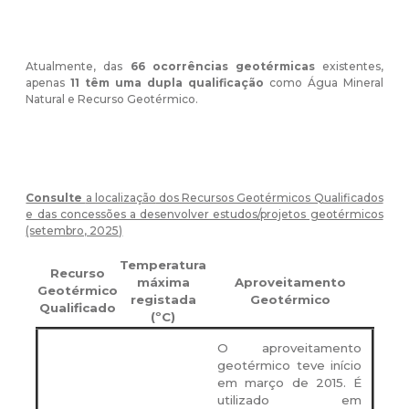
Atualmente, das
66 ocorrências geotérmicas
existentes,
apenas
11 têm uma dupla qualificação
como Água Mineral
Natural e Recurso Geotérmico.
Consulte
a localização
dos Recursos Geotérmicos Qualificados
e das concessões a desenvolver estudos/projetos geotérmicos
(setembro, 2025)
Temperatura
Recurso
máxima
Aproveitamento
Geotérmico
registada
Geotérmico
Qualificado
(ºC)
O aproveitamento
geotérmico teve início
em março de 2015.
É
utilizado em