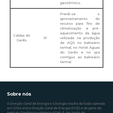
geotérmico.
Prevê-se o
aproveitamento do
recurso para fins de
climatização e pré-
aquecimento da água
Caldas do
51
utilizada na produção
Gerês
de AQS no balneário
termal, no Hotel Águas
do Gerês e no spa
contíguo ao balneário
termal.
Sobre nós
A Direção-Geral de Energia e Geologia resulta da fusão operada
em 2004 entre Direção Geral de Energia (DGE) e de parte do
Instituto Geológico e Mineiro (IGM). É um órgão da