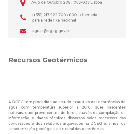
Av. 5 de Outubro 208, 1069-039 Lisboa
(+351) 217 922 700 / 800 - chamada
para a rede fixa nacional
aguas@dgeg.gov.pt
Recursos Geotérmicos
A DGEG tem procedido ao estudo exaustivo das ocorrências de
água com temperatura superior a 20ºC, quer nascentes
naturais, quer provenientes de furos, através da compilação da
informação e dados técnicos dispersos pelos processos das
concessões e dos relatórios arquivados na DGEG e, ainda, da
caracterização geológico-estrutural das ocorrências.